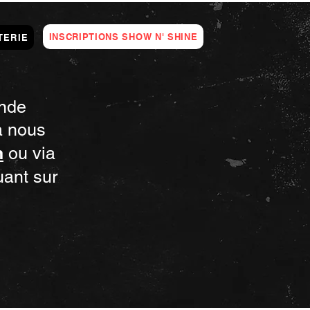
INSCRIPTIONS SHOW N' SHINE
TERIE
ande
à nous
m
ou via
uant sur