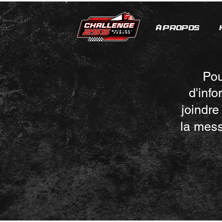
À PROPOS
Pou
d'inf
joindre
la mes