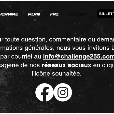
BILLET
HORAIRE
PLAN
FAQ
CONTACT
r toute question, commentaire ou dem
ormations générales, nous vous invitons 
info@challenge255.co
 par courriel au
réseaux sociaux
sagerie de nos
en cliq
l'icône souhaitée.